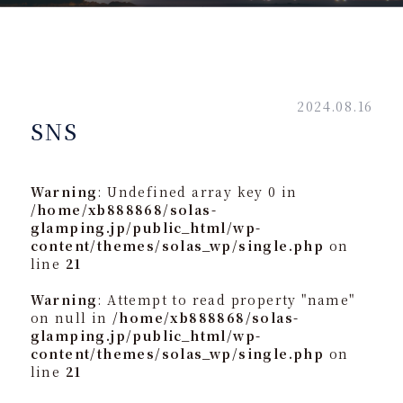
2024.08.16
SNS
Warning
: Undefined array key 0 in
/home/xb888868/solas-
glamping.jp/public_html/wp-
content/themes/solas_wp/single.php
on
line
21
Warning
: Attempt to read property "name"
on null in
/home/xb888868/solas-
glamping.jp/public_html/wp-
content/themes/solas_wp/single.php
on
line
21