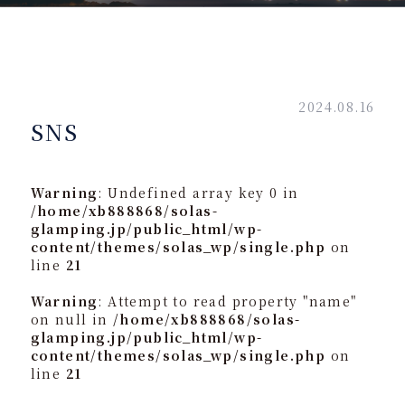
2024.08.16
SNS
Warning
: Undefined array key 0 in
/home/xb888868/solas-
glamping.jp/public_html/wp-
content/themes/solas_wp/single.php
on
line
21
Warning
: Attempt to read property "name"
on null in
/home/xb888868/solas-
glamping.jp/public_html/wp-
content/themes/solas_wp/single.php
on
line
21