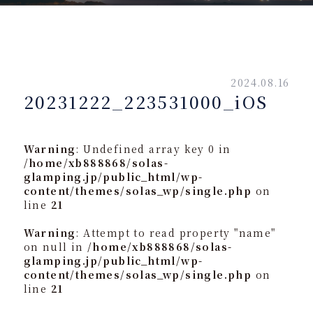
2024.08.16
20231222_223531000_iOS
Warning
: Undefined array key 0 in
/home/xb888868/solas-
glamping.jp/public_html/wp-
content/themes/solas_wp/single.php
on
line
21
Warning
: Attempt to read property "name"
on null in
/home/xb888868/solas-
glamping.jp/public_html/wp-
content/themes/solas_wp/single.php
on
line
21