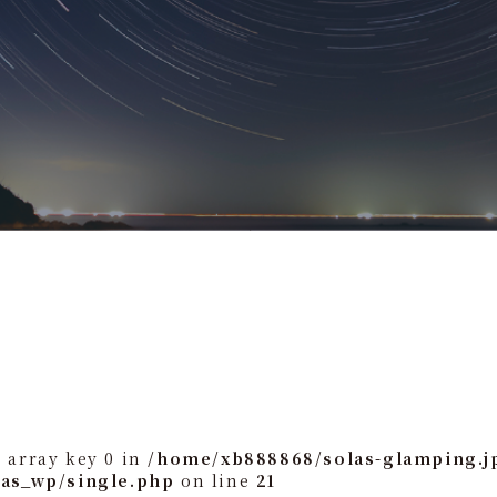
 array key 0 in
/home/xb888868/solas-glamping.j
las_wp/single.php
on line
21