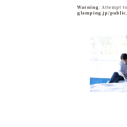
Warning
: Attempt t
glamping.jp/public