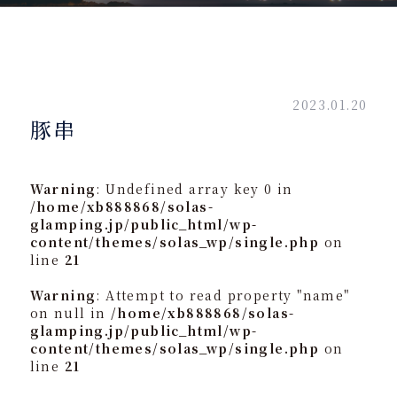
2023.01.20
豚串
Warning
: Undefined array key 0 in
/home/xb888868/solas-
glamping.jp/public_html/wp-
content/themes/solas_wp/single.php
on
line
21
Warning
: Attempt to read property "name"
on null in
/home/xb888868/solas-
glamping.jp/public_html/wp-
content/themes/solas_wp/single.php
on
line
21