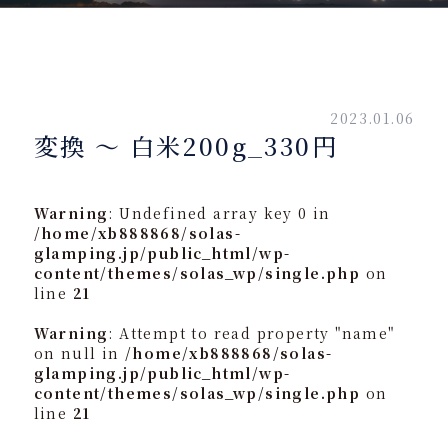
2023.01.06
変換 ～ 白米200g_330円
Warning
: Undefined array key 0 in
/home/xb888868/solas-
glamping.jp/public_html/wp-
content/themes/solas_wp/single.php
on
line
21
Warning
: Attempt to read property "name"
on null in
/home/xb888868/solas-
glamping.jp/public_html/wp-
content/themes/solas_wp/single.php
on
line
21