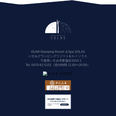
ISUMI Glamping Resort ＆Spa SOLAS
いすみグランピングリゾート&スパ ソラス
千葉県いすみ市釈迦谷1610-1
Tel.
0470-62-5151（受付時間 11:00〜20:00）