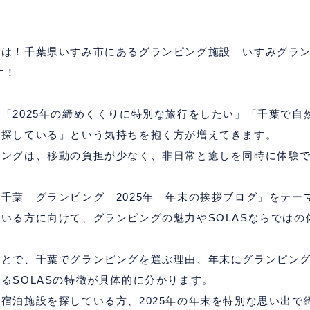
ちは！千葉県いすみ市にあるグランピング施設 いすみグラ
す！
、「
2025
年の締めくくりに特別な旅行をしたい」「千葉で自
を探している」という気持ちを抱く方が増えてきます。
ピングは、移動の負担が少なく、非日常と癒しを同時に体験
「千葉 グランピング
2025
年 年末の挨拶ブログ」をテー
ている方に向けて、グランピングの魅力や
SOLAS
ならではの
ことで、千葉でグランピングを選ぶ理由、年末にグランピン
ある
SOLAS
の特徴が具体的に分かります。
で宿泊施設を探している方、
2025
年の年末を特別な思い出で