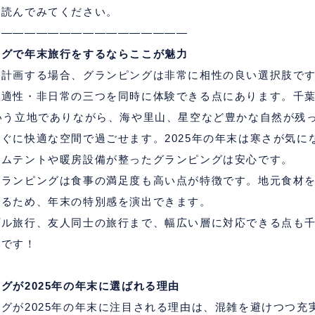
で読んでみてください。
―――――――――――――――――
ングで年末旅行をするならここが魅力
を計画する場合、グランピングは非常に相性の良い選択肢で
快適性・非日常の三つを同時に体験できる点にあります。千
いう立地でありながら、海や里山、星空など豊かな自然が残
すぐに快適な空間で過ごせます。
2025
年の年末は寒さが気に
ームテントや暖房設備が整ったグランピングは安心です。
グランピングは食事の満足度も高い点が特徴です。地元食材
めるため、年末の特別感を演出できます。
プル旅行、友人同士の旅行まで、幅広い層に対応できる点も
由です！
ングが
2025
年の年末に選ばれる理由
ングが
2025
年の年末に注目される理由は、混雑を避けつつ充