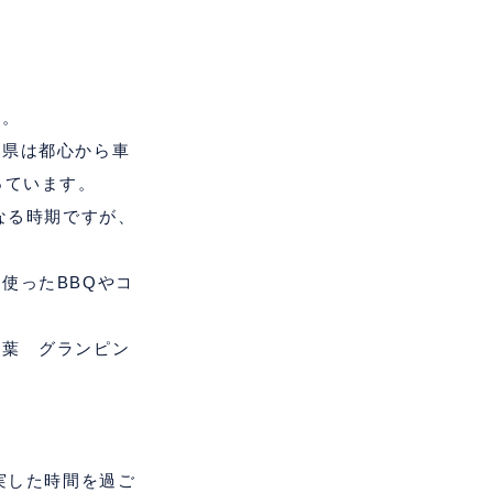
す。
葉県は都心から車
っています。
なる時期ですが、
を使った
BBQ
やコ
千葉 グランピン
実した時間を過ご