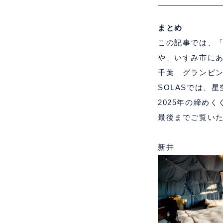
まとめ
この記事では、
や、いすみ市に
千葉 グランピ
SOLAS
では、星
2025
年の締めく
最後までご覧い
新井