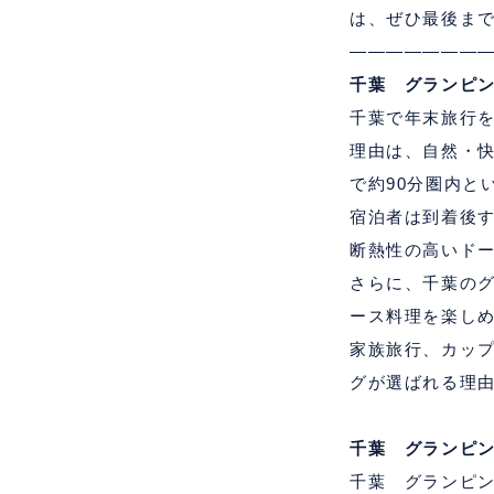
は、ぜひ最後ま
―――――――
千葉 グランピ
千葉で年末旅行
理由は、自然・
で約
90
分圏内と
宿泊者は到着後
断熱性の高いド
さらに、千葉の
ース料理を楽し
家族旅行、カッ
グが選ばれる理
千葉 グランピ
千葉 グランピ