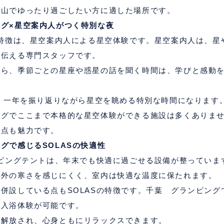
里山でゆったり過ごしたい方に適した場所です。
グ×星空案内人がつく特別な夜
特徴は、星空案内人による星空体験です。星空案内人は、星
く伝える専門スタッフです。
がら、季節ごとの星座や惑星の話を聞く時間は、学びと感動
、一年を振り返りながら星空を眺める特別な時間になります
ングでここまで本格的な星空体験ができる施設は多くありま
る点も魅力です。
ングで感じる
SOLAS
の快適性
ピングテントは、年末でも快適に過ごせる設備が整っていま
、外の寒さを感じにくく、室内は快適な温度に保たれます。
を併設している点も
SOLAS
の特徴です。千葉 グランピング
る入浴体験が可能です。
ら解放され、心身ともにリラックスできます。