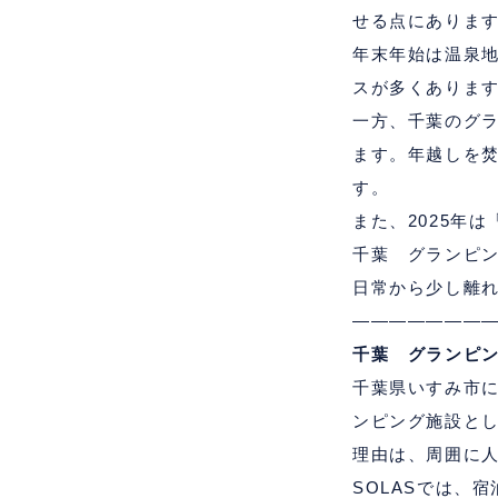
せる点にありま
年末年始は温泉
スが多くありま
一方、千葉のグ
ます。年越しを
す。
また、
2025
年は
千葉 グランピ
日常から少し離
―――――――
千葉 グランピ
千葉県いすみ市
ンピング施設と
理由は、周囲に
SOLAS
では、宿