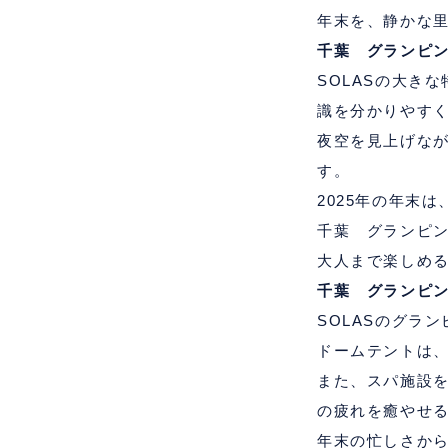
年末を、静かな
千葉 グランピン
SOLAS
の大きな
識を分かりやす
夜空を見上げな
す。
2025
年の年末は
千葉 グランピ
大人まで楽しめ
千葉 グランピ
SOLAS
のグラン
ドームテントは
また、スパ施設
の疲れを癒やせ
年末の忙しさか