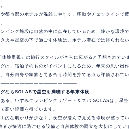
す。
地や都市部のホテルが混雑しやすく、移動やチェックインで
す。
ランピング施設は自然の中に点在しているため、静かな環境
焚き火や星空の下で過ごす体験は、ホテル滞在では得られな
「体験重視」の旅行スタイルがさらに広がると予想されてい
ングは、宿泊そのものがイベントになるため、年末の思い出
れ、自分自身や家族と向き合う時間を持てる点も評価されて
―――――――――――――――――
ングなら
SOLAS
で星空を満喫する年末体験
にある、いすみグランピングリゾート＆スパ
SOLAS
は、星空
して高い評価を得ています。
人工的な明かりが少なく、夜空が澄んで見える環境が整って
泊者が快適に過ごせる設備と自然体験の両立を大切にしてい