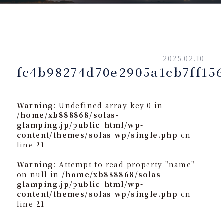
2025.02.10
fc4b98274d70e2905a1cb7ff15
Warning
: Undefined array key 0 in
/home/xb888868/solas-
glamping.jp/public_html/wp-
content/themes/solas_wp/single.php
on
line
21
Warning
: Attempt to read property "name"
on null in
/home/xb888868/solas-
glamping.jp/public_html/wp-
content/themes/solas_wp/single.php
on
line
21