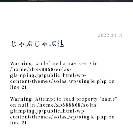
2022.04.19
じゃぶじゃぶ池
Warning
: Undefined array key 0 in
/home/xb888868/solas-
glamping.jp/public_html/wp-
content/themes/solas_wp/single.php
on
line
21
Warning
: Attempt to read property "name"
on null in
/home/xb888868/solas-
glamping.jp/public_html/wp-
content/themes/solas_wp/single.php
on
line
21