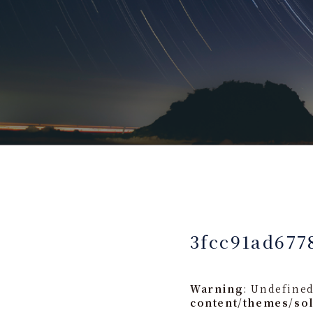
3fcc91ad677
Warning
: Undefined
content/themes/so