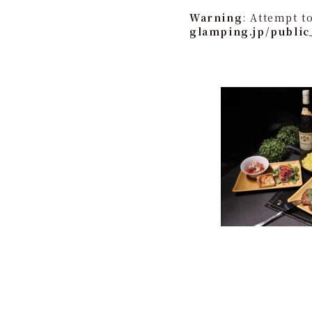
Warning
: Attempt t
glamping.jp/public