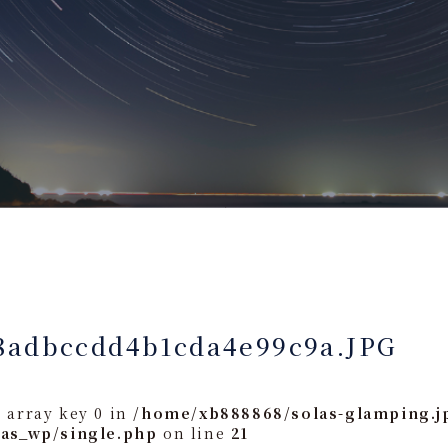
8adbccdd4b1cda4e99c9a.JPG
 array key 0 in
/home/xb888868/solas-glamping.j
las_wp/single.php
on line
21