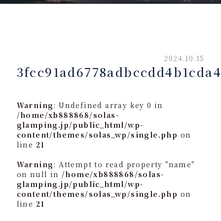
2024.10.15
3fcc91ad6778adbccdd4b1cda4
Warning
: Undefined array key 0 in
/home/xb888868/solas-
glamping.jp/public_html/wp-
content/themes/solas_wp/single.php
on
line
21
Warning
: Attempt to read property "name"
on null in
/home/xb888868/solas-
glamping.jp/public_html/wp-
content/themes/solas_wp/single.php
on
line
21