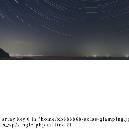
 array key 0 in
/home/xb888868/solas-glamping.j
las_wp/single.php
on line
21