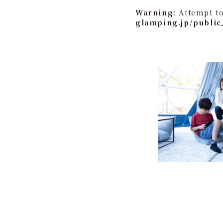
Warning
: Attempt t
glamping.jp/public