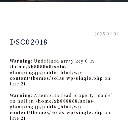
2025.03.01
DSC02018
Warning
: Undefined array key 0 in
/home/xb888868/solas-
glamping.jp/public_html/wp-
content/themes/solas_wp/single.php
on
line
21
Warning
: Attempt to read property "name"
on null in
/home/xb888868/solas-
glamping.jp/public_html/wp-
content/themes/solas_wp/single.php
on
line
21