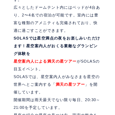
広々としたドームテント内にはベッドが
4
台あ
り、
2
〜
4
名での宿泊が可能です。
室内には豊
富な種類のアメニティも完備されており、快
適に過ごすことができます。
SOLAS
では星空満点の夜をお楽しみいただけ
ます！星空案内人がおくる素敵なグランピン
グ体験を
星空案内人による満天の星ツアー
が
SOLAS
の
目玉イベント。
SOLAS
では、星空案内人がみなさまを星空の
世界へとご案内する「
満天の星ツアー
」を開
催しています。
開催期間は雨天曇天でない限り毎日、
20:30
～
21:00
を予定しています。