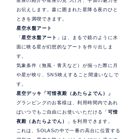
星座の紹介や星座の見つけ方、宇宙の魅力を
お伝えします。
森に囲まれた星降る夜のひと
ときを満喫できます。
星空水盤アート
「
星空水盤アート
」は、まるで鏡のように水
面に映る星が幻想的なアートを作り出しま
す。
気象条件（無風・青天など）が揃った際に月
や星が映り、
SNS
映えすること間違いなしで
す。
星空デッキ「可惜夜殿（あたらよでん）」
グランピングのお客様は、利用時間内であれ
ばいつでもご自由にお使いいただける「
可惜
夜殿（あたらよでん）
」を利用できます。
これは、
SOLAS
の中で一番の高台に位置する