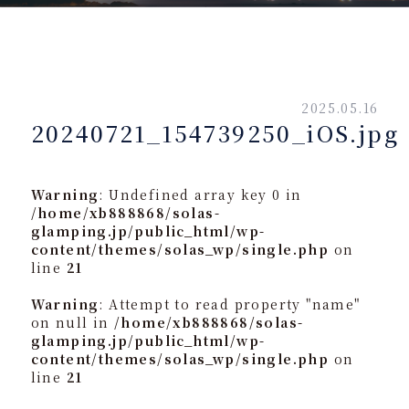
2025.05.16
20240721_154739250_iOS.jpg
Warning
: Undefined array key 0 in
/home/xb888868/solas-
glamping.jp/public_html/wp-
content/themes/solas_wp/single.php
on
line
21
Warning
: Attempt to read property "name"
on null in
/home/xb888868/solas-
glamping.jp/public_html/wp-
content/themes/solas_wp/single.php
on
line
21