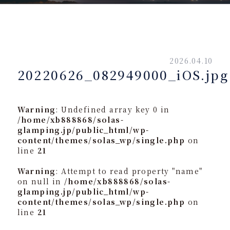
2026.04.10
20220626_082949000_iOS.jpg
Warning
: Undefined array key 0 in
/home/xb888868/solas-
glamping.jp/public_html/wp-
content/themes/solas_wp/single.php
on
line
21
Warning
: Attempt to read property "name"
on null in
/home/xb888868/solas-
glamping.jp/public_html/wp-
content/themes/solas_wp/single.php
on
line
21