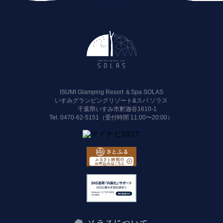
ISUMI Glamping Resort ＆Spa SOLAS
いすみグランピングリゾート&スパ ソラス
千葉県いすみ市釈迦谷1610-1
Tel.
0470-62-5151（受付時間 11:00〜20:00）
ソラスについて