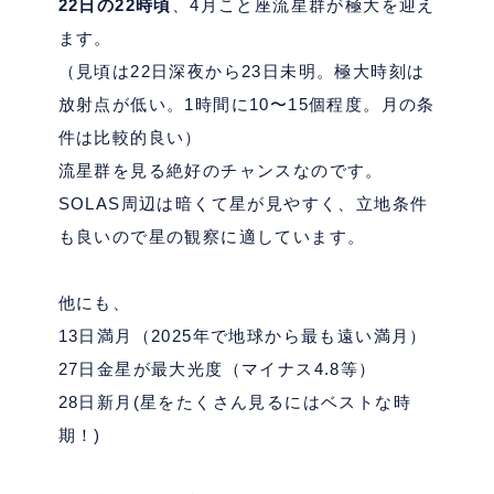
22
日の
22
時頃
、
4
月こと座流星群が極大を迎え
ます。
（見頃は
22
日深夜から
23
日未明。極大時刻は
放射点が低い。
1
時間に
10
〜
15
個程度。月の条
件は比較的良い）
流星群を見る絶好のチャンスなのです。
SOLAS
周辺は暗くて星が見やすく、立地条件
も良いので星の観察に適しています。
他にも、
13
日満月（
2025
年で地球から最も遠い満月）
27
日金星が最大光度（マイナス
4.8
等）
28
日新月
(
星をたくさん見るにはベストな時
期！
)