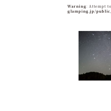
Warning
: Attempt t
glamping.jp/public