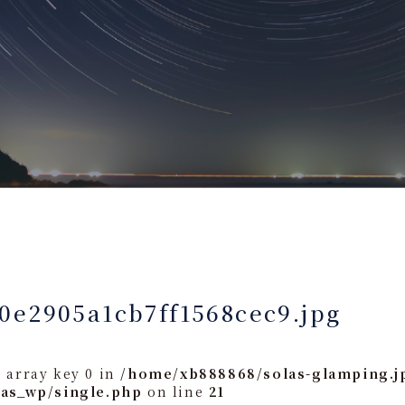
0e2905a1cb7ff1568cec9.jpg
 array key 0 in
/home/xb888868/solas-glamping.j
las_wp/single.php
on line
21