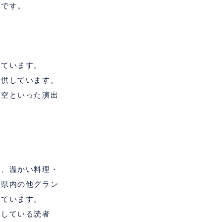
肢です。
れています。
提供しています。
星空といった演出
そ、温かい料理・
葉県内の他グラン
れています。
探している読者