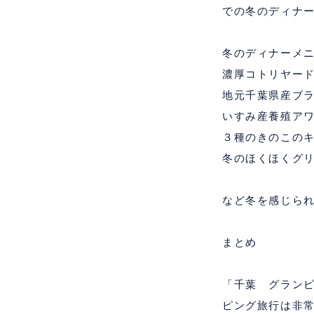
での冬のディナ
冬のディナーメ
濃厚コトリヤー
地元千葉県産ブ
いすみ産養殖ア
３種のきのこの
冬のほくほくグ
など冬を感じら
まとめ
「千葉 グラン
ピング旅行は非