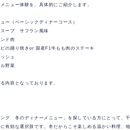
ーメニュー体験を、具体的にご紹介します。
ニュー（ベーシックディナーコース）
ドスープ サフラン風味
ランド肉
ワビの踊り焼き
or
国産
F1
牛もも肉のステーキ
キッシュ
リル野菜
れる内容となっております。
ピング 冬のディナーメニュー」を探している方にとって、
常に有効な選択肢です。冬だからこそ楽しめる温かい料理、