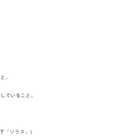
こと。
クしていること。
下「ソラス」）