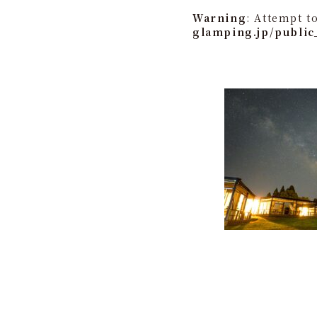
Warning
: Attempt t
glamping.jp/public