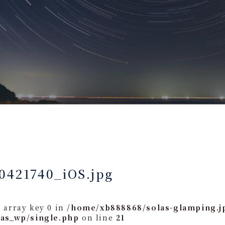
0421740_iOS.jpg
 array key 0 in
/home/xb888868/solas-glamping.j
las_wp/single.php
on line
21