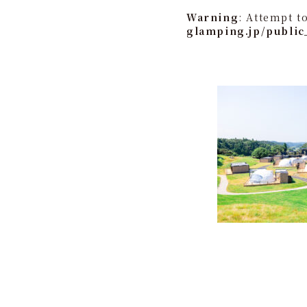
Warning
: Attempt t
glamping.jp/public