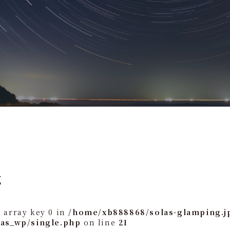
g
 array key 0 in
/home/xb888868/solas-glamping.j
las_wp/single.php
on line
21