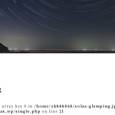
g
 array key 0 in
/home/xb888868/solas-glamping.j
las_wp/single.php
on line
21