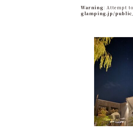
Warning
: Attempt t
glamping.jp/public