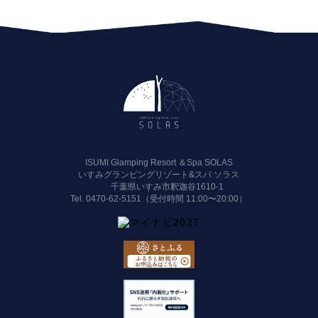
ISUMI Glamping Resort ＆Spa SOLAS
いすみグランピングリゾート&スパ ソラス
千葉県いすみ市釈迦谷1610-1
Tel.
0470-62-5151（受付時間 11:00〜20:00）