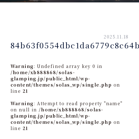
2025.11.18
84b63f0554dbc1da6779c8c64b
Warning
: Undefined array key 0 in
/home/xb888868/solas-
glamping.jp/public_html/wp-
content/themes/solas_wp/single.php
on
line
21
Warning
: Attempt to read property "name"
on null in
/home/xb888868/solas-
glamping.jp/public_html/wp-
content/themes/solas_wp/single.php
on
line
21