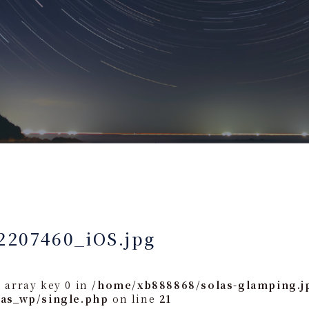
2207460_iOS.jpg
 array key 0 in
/home/xb888868/solas-glamping.j
las_wp/single.php
on line
21