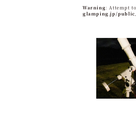
Warning
: Attempt t
glamping.jp/public