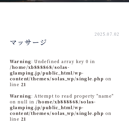
2025.07.02
マッサージ
Warning
: Undefined array key 0 in
/home/xb888868/solas-
glamping.jp/public_html/wp-
content/themes/solas_wp/single.php
on
line
21
Warning
: Attempt to read property "name"
on null in
/home/xb888868/solas-
glamping.jp/public_html/wp-
content/themes/solas_wp/single.php
on
line
21